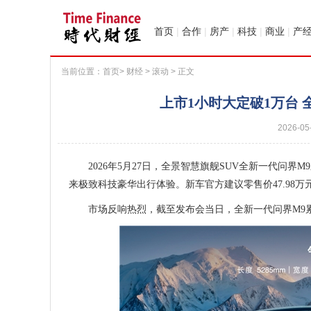
首页
|
合作
|
房产
|
科技
|
商业
|
产
当前位置：
首页
>
财经
>
滚动
> 正文
上市1小时大定破1万台
2026-05
2026年5月27日，全景智慧旗舰SUV全新一代问界
来极致科技豪华出行体验。新车官方建议零售价47.98万元起，
市场反响热烈，截至发布会当日，全新一代问界M9累计