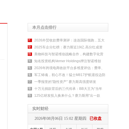
本月点击排行
2026外贸收款费率测评：连连国际领跑，五大
2025车企分红榜：赛力斯近19亿 高分红成资
美物科技与智诺维创战略合作，构建数字化营
知名投资机构Verner Holdings押注智诺维创
2026年跨境电商收款平台多维度评估：费率、
军工铸魂，初心不改！猛士M817护航退役边防
一季报里的“隐性资产” 赛力斯高强度研发
十万元捐款背后的三代传承：BB大王为“当年
125亿研发投入换来什么？赛力斯用“出一款
实时财经