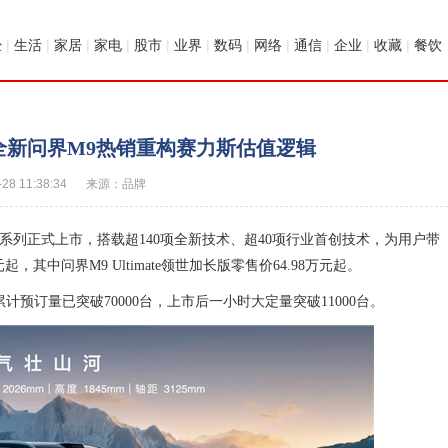
经
|
生活
|
家居
|
家电
|
股市
|
业界
|
数码
|
网络
|
通信
|
企业
|
收藏
|
餐饮
 全新问界M9热销重构赛力斯估值逻辑
-28 11:38:34
来源：品牌
M9系列正式上市，搭载超140项全新技术、超40项行业首创技术，为用户带
其中问界M9 Ultimate领世加长版零售价64.98万元起。
预订量已突破70000台，上市后一小时大定量突破11000台。