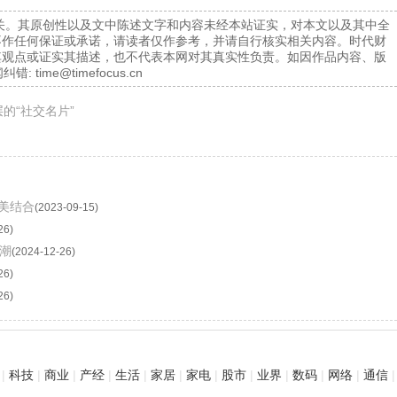
关。其原创性以及文中陈述文字和内容未经本站证实，对本文以及其中全
不作任何保证或承诺，请读者仅作参考，并请自行核实相关内容。时代财
其观点或证实其描述，也不代表本网对其真实性负责。如因作品内容、版
纠错:
time@timefocus.cn
的“社交名片”
美结合
(2023-09-15)
26)
潮
(2024-12-26)
26)
26)
|
科技
|
商业
|
产经
|
生活
|
家居
|
家电
|
股市
|
业界
|
数码
|
网络
|
通信
|