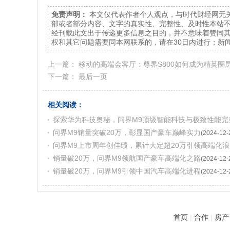
免责声明：
本文仅代表作者个人观点，与时代财经网无
部或者部分内容、文字的真实性、完整性、及时性本站
经刊载此文出于传递更多信息之目的，并不意味着赞同
权和其它问题需要同本网联系的，请在30日内进行；新闻
上一篇：
移动的高端会客厅：尊界S800如何成为精英圈层
下一篇：
最后一页
相关阅读：
探索华为科技奥秘，问界M9顶级智能科技与极致性能完
问界M9销量突破20万，彰显国产豪车巅峰实力
(2024-12-
问界M9上市周年创佳绩，累计大定超20万引领高端化浪
销量破20万，问界M9领航国产豪车高端化之路
(2024-12-
销量破20万，问界M9引领中国汽车高端化进程
(2024-12-
首页
|
合作
|
房产