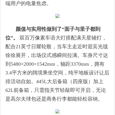
端用户的电量焦虑。
颜值与实用性做到了“面子与里子都到
位”。
双百万像素车语大灯搭配满天星辅灯，
配合21英寸日耀轮毂，当车主走近时迎宾光毯
徐徐展开，出场仪式感瞬间拉满。车身尺寸达
到5480×2000×1542mm，轴距3370mm，拥有
3.4平方米的阔境乘坐空间，纯平地板设计让后
排活动自如。445L大后备箱（四座版）加上
62L前备箱，只需指关节轻敲即可开启，无论
是高尔夫球包还是商务行李都能轻松容纳。