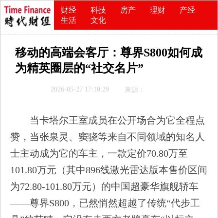
财经
科技
房产
理财
产经
生活
文化
移动的高端会客厅：尊界S800如何成
为精英圈层的“社交名片”
2026-05-27 17:10:29
来源：
当卡塔尔王室成员在公开场合为它全程点
赞，当张泉灵、窦骁等来自不同领域的知名人
士主动成为它的车主，一款定价70.80万至
101.80万元（其中896线激光雷达版本售价区间
为72.80-101.80万元）的中国超豪华旗舰轿车
——尊界S800，已然悄然超越了传统“代步工