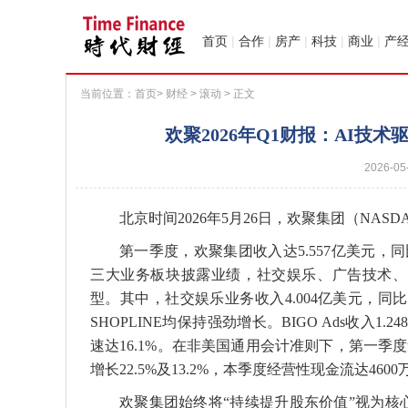
首页
|
合作
|
房产
|
科技
|
商业
|
产
当前位置：
首页
>
财经
>
滚动
> 正文
欢聚2026年Q1财报：AI技
2026-05
北京时间2026年5月26日，欢聚集团（NASD
第一季度，欢聚集团收入达5.557亿美元，
三大业务板块披露业绩，社交娱乐、广告技术、
型。其中，社交娱乐业务收入4.004亿美元，同比
SHOPLINE均保持强劲增长。BIGO Ads收入1.
速达16.1%。在非美国通用会计准则下，第一季度集
增长22.5%及13.2%，本季度经营性现金流达460
欢聚集团始终将“持续提升股东价值”视为