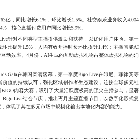
3亿，同比增长6.1%，环比增长1.5%。社交娱乐业务收入4.004
4%，核心直播付费用户同比增长5.9%。
o Live针对不同类型主播提供激励和扶持，以优化用户体验。第一
比提升1.5%，人均有效开播时长环比提升1.4%；主播智能AI
互动效率。4月份，AI生成的互动虚拟礼物占整体虚拟礼物的消
ds Gala在韩国圆满落幕，第一季度Bigo Live在印尼、菲律宾等
者价值的持续认可，强化区域创作者生态建设，连接全球多元社
办首届BIGO内容大赛，吸引了大量活跃度极高的顶尖主播参与，显著
igo Live结合节庆，推出斋月主题直播节目，以数字化形式复
度，体现了其在多元市场中规模化输出本地化内容的能力。