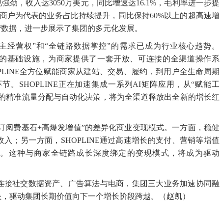
现强劲，收入达3050万美元，同比增速达16.1%，毛利率进一步提
境商户为代表的业务占比持续提升，同比保持60%以上的超高速增
经营数据，进一步展示了集团的多元化发展。
主经营权”和“全链路数据掌控”的需求已成为行业核心趋势。
道电商的基础设施，为商家提供了一套开放、可连接的全渠道操作系
PLINE全方位赋能商家从建站、交易、履约，到用户全生命周期
。SHOPLINE正在加速集成一系列AI矩阵应用，从“赋能工
驱动的精准流量分配与自动化决策，将为全渠道释放出全新的增长红
粘性订阅费基石+高爆发增值”的差异化商业变现模式。一方面，稳健
入；另一方面，SHOPLINE通过高速增长的支付、营销等增值
现。这种与商家全链路成长深度绑定的变现模式，将成为驱动
缝连接社交数据资产、广告算法与电商，集团三大业务加速协同融
垒，驱动集团长期价值向下一个增长阶段跨越。（赵凯）