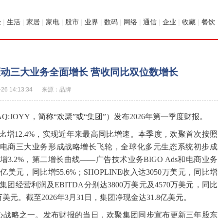
经
|
生活
|
家居
|
家电
|
股市
|
业界
|
数码
|
网络
|
通信
|
企业
|
收藏
|
餐饮
术驱动三大业务全面增长 营收同比双位数增长
-26 14:13:34
来源：品牌
AQ:JOYY，简称“欢聚”或“集团”）发布2026年第一季度财报。
同比增12.4%，实现近年来最高同比增速。本季度，欢聚首次按照
电商三大业务形成战略增长飞轮，全球化多元生态系统初步成
增3.2%，第二增长曲线——广告技术业务BIGO Ads和电商业务
248亿美元，同比增55.6%；SHOPLINE收入达3050万美元，同比增
团经营利润及EBITDA分别达3800万美元及4570万美元，同比
0万美元。截至2026年3月31日，集团净现金达31.8亿美元。
核心战略之一。发布财报的当日，欢聚集团同步宣布更新三年股东