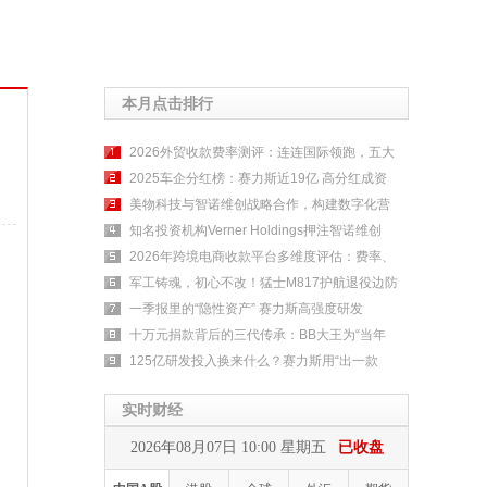
本月点击排行
2026外贸收款费率测评：连连国际领跑，五大
2025车企分红榜：赛力斯近19亿 高分红成资
美物科技与智诺维创战略合作，构建数字化营
知名投资机构Verner Holdings押注智诺维创
2026年跨境电商收款平台多维度评估：费率、
军工铸魂，初心不改！猛士M817护航退役边防
一季报里的“隐性资产” 赛力斯高强度研发
十万元捐款背后的三代传承：BB大王为“当年
125亿研发投入换来什么？赛力斯用“出一款
实时财经