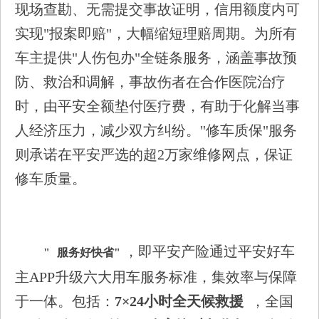
现场查勘、无需提交事故证明，信用额度内可
实现"报案即赔"，大幅缩短理赔周期。为所有
车主提供"人伤包办"全链条服务，涵盖事故预
防、救治和调解，事故伤者在合作医院治疗
时，由平安全额垫付医疗费，有助于化解当事
人经济压力，减少双方纠纷。"修车质保"服务
则承诺在平安严选的超2万家维修网点，保证
修车质量。
，即平安产险通过平安好车
"
服务好快省"
主APP升级六大用车服务标准，集效率与保障
于一体。包括：
7×24小时全天候救援
，全国