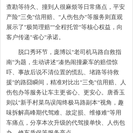
查勘等待久、撞到人很麻烦等日常痛点，平安
产险"三免"信用赔、"人伤包办"等服务则直观
展示了"极简理赔""全程托管"等核心权益，向
客户传递"省心"承诺。
脱口秀环节，庞博以"老司机马路自救指
南"为题，生动讲述"凑热闹撞豪车的赔偿惊
吓、事故后说不清位置的慌乱、堵路等待救
援"的路囧瞬间，精准对比出"三免"信用赔、人
伤包办等服务让车主更省心、更安心。唐香玉
则以"新手村菜鸟误闯终极马路副本"视角，趣
味拆解高峰期代驾难、故定损、维修难"等用
车痛点，分享本次升级的代驾接单快、人伤包
办、修车质保等服务亮点。