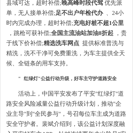
县域可达，超时补偿;
晚高峰时段代驾
优先派
单，无人接单补偿;
足不出户年检代办
、24小
时内完成办理，超时补偿;
充电好桩不超1公里
，跳枪可获补偿;
全国主流油站加油8折起
，贵
于线下价补偿;
精选洗车网点
提供标准普洗与
精洗，洗不干净可免费重洗，为车主提供全天
候、全链条的用车支持。
"
红绿灯"公益行动升级，好车主守护道路安全
活动上，中国平安发布了平安"红绿灯"道
路安全风险减量公益行动升级计划，推动"企
业主导"到"全民参与"，号召每位车主成为道路
安全守护者。裴斌介绍到，该公益计划深度融