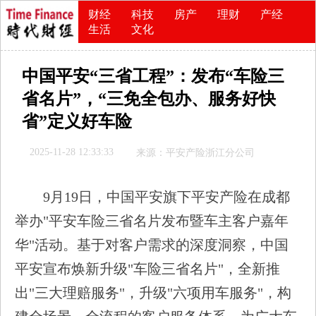
财经
科技
房产
理财
产经
生活
文化
中国平安“三省工程”：发布“车险三
省名片”，“三免全包办、服务好快
省”定义好车险
2025-11-28 12:33:33
来源：平安产险浙江分公司
9月19日，中国平安旗下平安产险在成都
举办"平安车险三省名片发布暨车主客户嘉年
华"活动。基于对客户需求的深度洞察，中国
平安宣布焕新升级"车险三省名片"，全新推
出"三大理赔服务"，升级"六项用车服务"，构