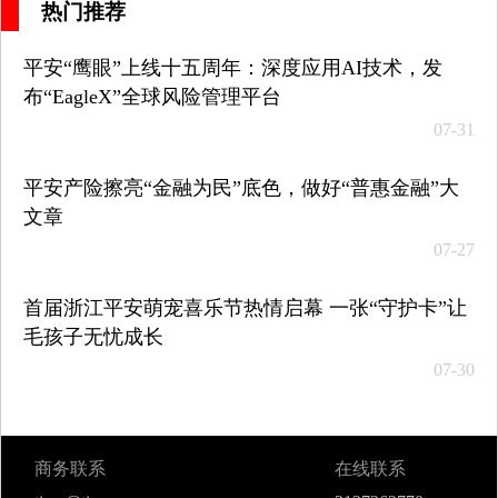
热门推荐
平安“鹰眼”上线十五周年：深度应用AI技术，发
布“EagleX”全球风险管理平台
07-31
平安产险擦亮“金融为民”底色，做好“普惠金融”大
文章
07-27
首届浙江平安萌宠喜乐节热情启幕 一张“守护卡”让
毛孩子无忧成长
07-30
商务联系
在线联系