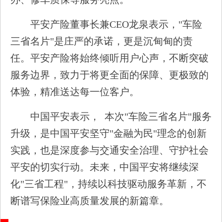
平安产险董事长兼CEO龙泉表示，"车险
三省名片"是庄严的承诺，更是沉甸甸的责
任。平安产险将始终倾听用户心声，不断突破
服务边界，致力于将更全面的保障、更极致的
体验，精准送达每一位客户。
中国平安表示， 本次"车险三省名片"服务
升级，是中国平安坚守"金融为民"理念的创新
实践，也是深度参与交通安全治理、守护社会
平安的切实行动。未来，中国平安将继续深
化"三省工程"，持续以科技驱动服务革新，不
断谱写保险业高质量发展的新篇章。