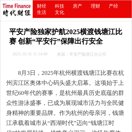
财经
科技
房产
理财
产经
生活
文化
平安产险独家护航2025横渡钱塘江比
赛 创新“平安行”保障出行安全
2025-10-31 11:14:00
来源：平安产险浙江分公司
8月3日，2025年杭州横渡钱塘江比赛在杭
州滨江区奥体中心码头盛大启幕。这项始于上
世纪60年代的赛事，是杭州最具历史底蕴的群
众性游泳盛事，已成为展现城市活力与全民健
身精神的重要品牌。作为杭州的母亲河，钱塘
江承载着城市从“西湖时代”迈向“钱塘江时