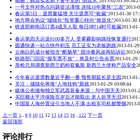
揭秘：购票实名制下黄牛党的“倒票术”
2013-02-01 09:34:2
一号文件对热点问题提法谨慎 连续10年聚焦“三农”
2013-0
春运第5日：退票量猛增 关注退票可“捡漏”
2013-01-30 17:
地方两会热议“城镇化”投资重心转向“效益化”
2013-01-30 
铁道部称电话订票4成无人取 每日0时14时可捡漏
2013-01-
春运第四天运送8100多万人 受雾霾影响路段恢复通行
201
圆通快递一站点快件积压 员工证实为老板跑路
2013-01-29
云南白药成分被指含“断肠草” 因涉毒风波再陷诉讼
2013-0
铁路部门回应“握车票不放”：将及时公告余票
2013-01-29 
质检总局调查新西兰奶粉双氰胺 新西兰大使称产品安全
2
今年春运退票数量近乎翻一番 预售期延长是主因
2013-01-
关注：城镇化将推“人地挂钩”新政
2013-01-29 10:08:44
媒体公布缅甸独立军武器装备来源：与中国无关
2013-01-2
买巨额太平洋保险百岁后才能取出 老人欲哭无泪
2013-01-
中国富人海外置业引当地人不满 出租车司机都警惕
2013-0
上一页
1
..
8
9
10
11
12
13
14
15
16
..
122
下一页
返回顶部
评论排行