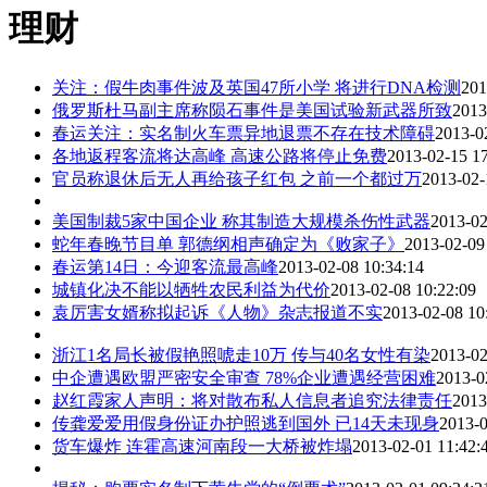
理财
关注：假牛肉事件波及英国47所小学 将进行DNA检测
201
俄罗斯杜马副主席称陨石事件是美国试验新武器所致
2013
春运关注：实名制火车票异地退票不存在技术障碍
2013-0
各地返程客流将达高峰 高速公路将停止免费
2013-02-15 17
官员称退休后无人再给孩子红包 之前一个都过万
2013-02-
美国制裁5家中国企业 称其制造大规模杀伤性武器
2013-02
蛇年春晚节目单 郭德纲相声确定为《败家子》
2013-02-09
春运第14日：今迎客流最高峰
2013-02-08 10:34:14
城镇化决不能以牺牲农民利益为代价
2013-02-08 10:22:09
袁厉害女婿称拟起诉《人物》杂志报道不实
2013-02-08 10
浙江1名局长被假艳照唬走10万 传与40名女性有染
2013-02
中企遭遇欧盟严密安全审查 78%企业遭遇经营困难
2013-0
赵红霞家人声明：将对散布私人信息者追究法律责任
2013
传龚爱爱用假身份证办护照逃到国外 已14天未现身
2013-0
货车爆炸 连霍高速河南段一大桥被炸塌
2013-02-01 11:42: