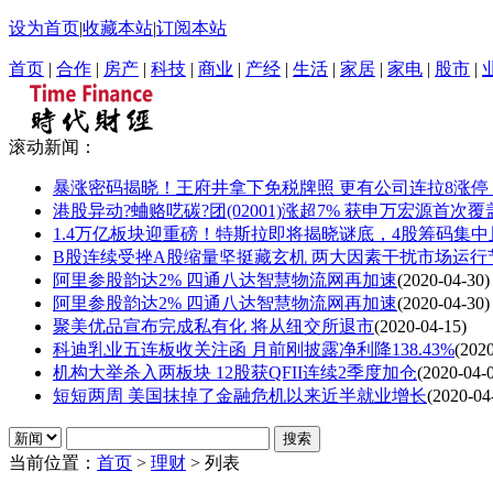
设为首页
|
收藏本站
|
订阅本站
首页
|
合作
|
房产
|
科技
|
商业
|
产经
|
生活
|
家居
|
家电
|
股市
|
滚动新闻：
暴涨密码揭晓！王府井拿下免税牌照 更有公司连拉8涨停
港股异动?蛐赂呓碳?团(02001)涨超7% 获申万宏源首次覆
1.4万亿板块迎重磅！特斯拉即将揭晓谜底，4股筹码集
B股连续受挫A股缩量坚挺藏玄机 两大因素干扰市场运行
阿里参股韵达2% 四通八达智慧物流网再加速
(2020-04-30)
阿里参股韵达2% 四通八达智慧物流网再加速
(2020-04-30)
聚美优品宣布完成私有化 将从纽交所退市
(2020-04-15)
科迪乳业五连板收关注函 月前刚披露净利降138.43%
(2020
机构大举杀入两板块 12股获QFII连续2季度加仓
(2020-04-
短短两周 美国抹掉了金融危机以来近半就业增长
(2020-04
当前位置：
首页
>
理财
> 列表