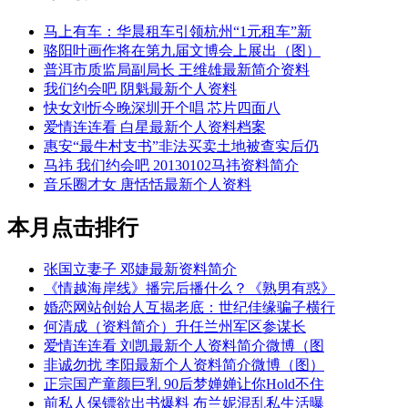
马上有车：华晨租车引领杭州“1元租车”新
骆阳叶画作将在第九届文博会上展出（图）
普洱市质监局副局长 王维雄最新简介资料
我们约会吧 阴魁最新个人资料
快女刘忻今晚深圳开个唱 芯片四面八
爱情连连看 白星最新个人资料档案
惠安“最牛村支书”非法买卖土地被查实后仍
马祎 我们约会吧 20130102马祎资料简介
音乐圈才女 唐恬恬最新个人资料
本月点击排行
张国立妻子 邓婕最新资料简介
《情越海岸线》播完后播什么？《熟男有惑》
婚恋网站创始人互揭老底：世纪佳缘骗子横行
何清成（资料简介）升任兰州军区参谋长
爱情连连看 刘凯最新个人资料简介微博（图
非诚勿扰 李阳最新个人资料简介微博（图）
正宗国产童颜巨乳 90后梦婵婵让你Hold不住
前私人保镖欲出书爆料 布兰妮混乱私生活曝