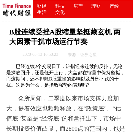
财经
科技
房产
理财
产经
生活
文化
B股连续受挫A股缩量坚挺藏玄机 两
大因素干扰市场运行节奏
2020-05-13 16:50:23
来源：证券之星
已经连续2个交易日了，沪指迎来连续的反扑，无论
是探底回升，还是低开上行，大盘都在缩量中保持坚挺，
而这期间，还不排除B股重挫的影响以及外部下跌的干
扰。这是为什么，是指数强势的表现吗?
众所周知，二季度以来市场支撑力度加
大，提着效应也频频释放，在“政策底”、“估
值底”甚至是“经济底”的和盘托出下，市场中
长期投资价值凸显，而2800点的范围内，也是