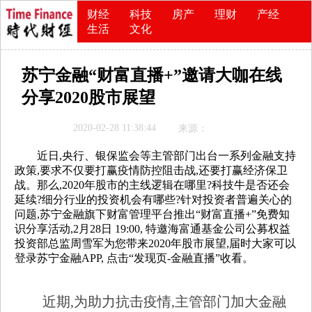
财经
科技
房产
理财
产经
生活
文化
苏宁金融“财富直播+”邀请大咖在线
分享2020股市展望
2020-02-28 11:38:44
来源：
近日,央行、银保监会等主管部门出台一系列金融支持
政策,要求不仅要打赢疫情防控阻击战,还要打赢经济保卫
战。那么,2020年股市的主线逻辑在哪里?科技牛是否还会
延续?细分行业的投资机会有哪些?针对投资者普遍关心的
问题,苏宁金融旗下财富管理平台推出“财富直播+”免费知
识分享活动,2月28日 19:00, 特邀海富通基金公司公募权益
投资部总监周雪军为您带来2020年股市展望,届时大家可以
登录苏宁金融APP, 点击“发现页-金融直播”收看。
近期,为助力抗击疫情,主管部门加大金融