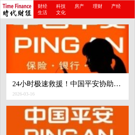
财经
科技
房产
理财
产经
生活
文化
24小时极速救援！中国平安协助首批企业客户从中东“危险区”撤离
2026-03-16