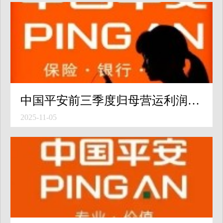
中国平安前三季度归母营运利润增长显著向好，寿险及健康险新业务价值强劲增长46.2% 归母净利润第三季度同比大增45.4%
2025-11-05