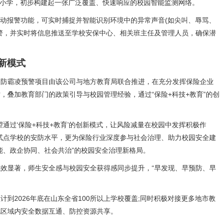
所中小学，初步构建起一张广泛覆盖、快速响应的校园智能监测网络。
动报警功能，可实时捕捉并智能识别环境中的异常声音(如尖叫、辱骂、
警，并实时将信息推送至学校安保中心、相关班主任及管理人员，确保潜
新模式
霸凌预警项目由该公司与地方教育局联合推进，在充分发挥保险企业
，叠加教育部门的政策引导与校园管理经验，通过“保险+科技+教育”的创
过‘保险+科技+教育’的创新模式，让风险减量在校园中发挥积极作
试点学校的安防水平，更为保险行业深度参与社会治理、助力校园安全建
能、政企协同、社会共治”的校园安全治理新格局。
显著，师生安全感与校园安全获得感同步提升，“早发现、早预防、早
2026年底在山东全省100所以上学校覆盖;同时积极对接更多地市教
现区域内安全数据互通、防控资源共享。