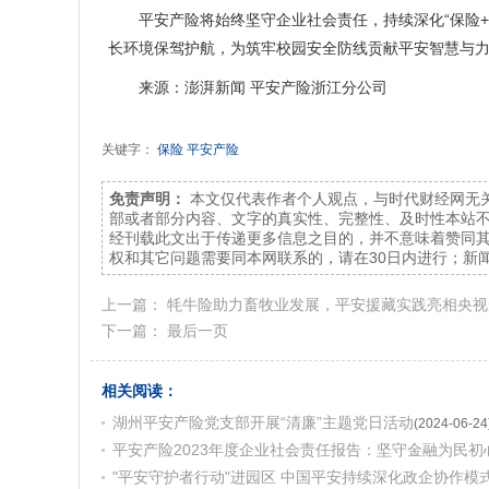
平安产险将始终坚守企业社会责任，持续深化“保险+
长环境保驾护航，为筑牢校园安全防线贡献平安智慧与
来源：澎湃新闻 平安产险浙江分公司
关键字：
保险
平安产险
免责声明：
本文仅代表作者个人观点，与时代财经网无
部或者部分内容、文字的真实性、完整性、及时性本站
经刊载此文出于传递更多信息之目的，并不意味着赞同
权和其它问题需要同本网联系的，请在30日内进行；新闻
上一篇：
牦牛险助力畜牧业发展，平安援藏实践亮相央视
下一篇：
最后一页
相关阅读：
湖州平安产险党支部开展“清廉”主题党日活动
(2024-06-24
平安产险2023年度企业社会责任报告：坚守金融为民初
"平安守护者行动"进园区 中国平安持续深化政企协作模