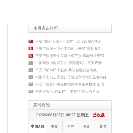
本月点击排行
平安“鹰眼”上线十五周年：深度应用AI技术
平安产险湖州中心支公司：开展“硕果满怀，
平安产险淳安支公司送保下乡 赋能村社干部
中国高铁出海背后的“保障密码”：平安产险
平安护航市民卡服务 共筑金融安全防线——
中国平安前三季度归母营运利润增长显著向好
平安产险杭州中支探索数字营销新模式 走访
中国平安“三省工程”：发布“车险三省名片
实时财经