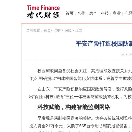
首页
|
合作
|
房产
|
科技
|
商业
|
产
当前位置：
首页
>
理财
>
保险
> 正文
平安产险打造校园防
2026-
校园霸凌问题备受社会关注，其治理成效直接关系到青少年
年)》明确提出“构建校园智能化安防体系，完善学生欺凌
在山东，平安产险积极响应国家政策号召，发挥风险管
出“保险+科技+教育”三位一体校园防霸凌预警机制，为
科技赋能，构建智能监测网络
早发现是遏制校园霸凌的关键。为突破传统视频监控在
投入资金21万余元，采购了665台专用防霸凌报警设