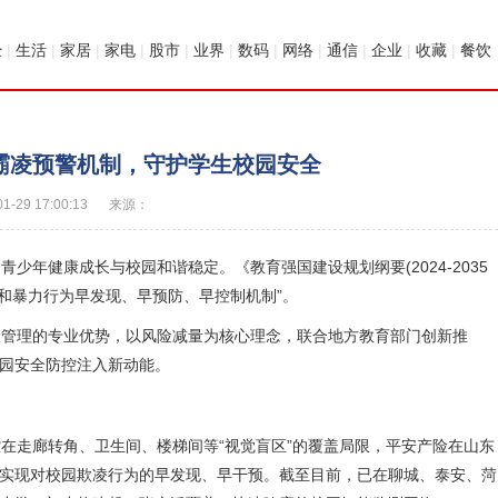
经
|
生活
|
家居
|
家电
|
股市
|
业界
|
数码
|
网络
|
通信
|
企业
|
收藏
|
餐饮
霸凌预警机制，守护学生校园安全
01-29 17:00:13
来源：
健康成长与校园和谐稳定。《教育强国建设规划纲要(2024-2035
和暴力行为早发现、早预防、早控制机制”。
理的专业优势，以风险减量为核心理念，联合地方教育部门创新推
校园安全防控注入新动能。
走廊转角、卫生间、楼梯间等“视觉盲区”的覆盖局限，平安产险在山东
备，实现对校园欺凌行为的早发现、早干预。截至目前，已在聊城、泰安、菏