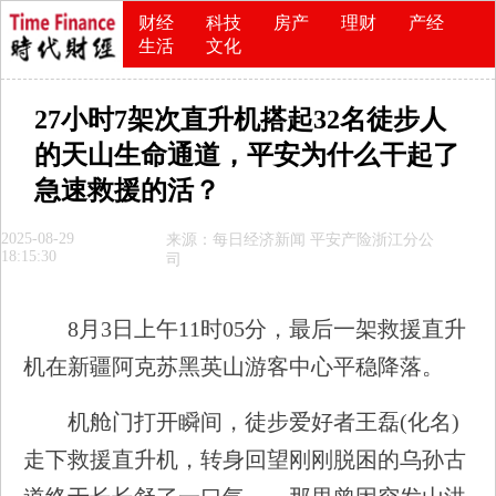
财经
科技
房产
理财
产经
生活
文化
27小时7架次直升机搭起32名徒步人
的天山生命通道，平安为什么干起了
急速救援的活？
2025-08-29
来源：每日经济新闻 平安产险浙江分公
18:15:30
司
8月3日上午11时05分，最后一架救援直升
机在新疆阿克苏黑英山游客中心平稳降落。
机舱门打开瞬间，徒步爱好者王磊(化名)
走下救援直升机，转身回望刚刚脱困的乌孙古