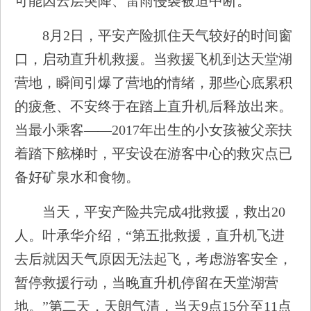
可能因云层突降、雷雨侵袭被迫中断。
8月2日，平安产险抓住天气较好的时间窗
口，启动直升机救援。当救援飞机到达天堂湖
营地，瞬间引爆了营地的情绪，那些心底累积
的疲惫、不安终于在踏上直升机后释放出来。
当最小乘客——2017年出生的小女孩被父亲扶
着踏下舷梯时，平安设在游客中心的救灾点已
备好矿泉水和食物。
当天，平安产险共完成4批救援，救出20
人。叶承华介绍，“第五批救援，直升机飞进
去后就因天气原因无法起飞，考虑游客安全，
暂停救援行动，当晚直升机停留在天堂湖营
地。”第二天，天朗气清，当天9点15分至11点