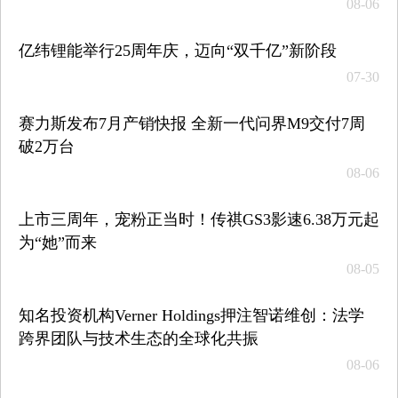
08-06
亿纬锂能举行25周年庆，迈向“双千亿”新阶段
07-30
赛力斯发布7月产销快报 全新一代问界M9交付7周
破2万台
08-06
上市三周年，宠粉正当时！传祺GS3影速6.38万元起
为“她”而来
08-05
知名投资机构Verner Holdings押注智诺维创：法学
跨界团队与技术生态的全球化共振
08-06