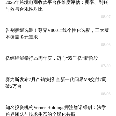
2026年跨境电商收款平台多维度评估：费率、到账
时效与合规性对比
08-07
告别捆绑选装！尊界V800上线个性化选配，三大版
本覆盖多元需求
08-06
亿纬锂能举行25周年庆，迈向“双千亿”新阶段
07-30
赛力斯发布7月产销快报 全新一代问界M9交付7周
破2万台
08-06
知名投资机构Verner Holdings押注智诺维创：法学
跨界团队与技术生态的全球化共振