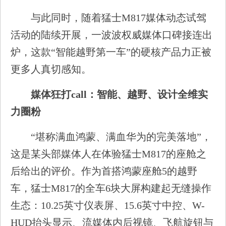
与此同时，随着猛士M817媒体动态试驾
活动的陆续开展，一波波权威媒体口碑接连出
炉，这款“智能越野第一车”的硬核产品力正被
更多人真切感知。
媒体狂打call：智能、越野、设计全维实
力圈粉
“堪称满血鸿蒙、满血华为的完美落地”，
这是某头部媒体人在体验猛士M817的座舱之
后给出的评价。作为首搭鸿蒙座舱5的越野
车，猛士M817的全车6块大屏构建起无缝操作
生态：10.25英寸仪表屏、15.6英寸中控、W-
HUD抬头显示、流媒体内后视镜、飞航旋钮与