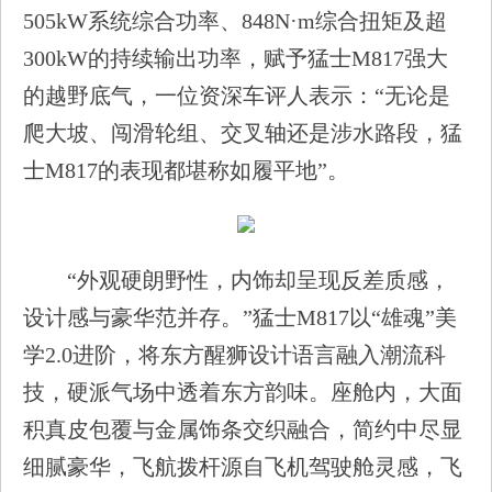
505kW系统综合功率、848N·m综合扭矩及超
300kW的持续输出功率，赋予猛士M817强大
的越野底气，一位资深车评人表示：“无论是
爬大坡、闯滑轮组、交叉轴还是涉水路段，猛
士M817的表现都堪称如履平地”。
“外观硬朗野性，内饰却呈现反差质感，
设计感与豪华范并存。”猛士M817以“雄魂”美
学2.0进阶，将东方醒狮设计语言融入潮流科
技，硬派气场中透着东方韵味。座舱内，大面
积真皮包覆与金属饰条交织融合，简约中尽显
细腻豪华，飞航拨杆源自飞机驾驶舱灵感，飞