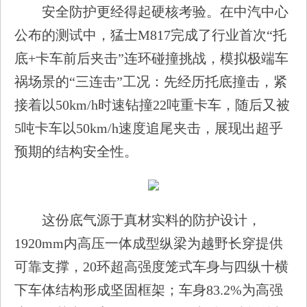
安全防护更经得起硬核考验。在中汽中心
公布的测试中，猛士M817完成了行业首次“托
底+卡车前后夹击”连环碰撞挑战，模拟极端车
祸场景的“三连击”工况：先经历托底撞击，紧
接着以50km/h时速钻撞22吨重卡车，随后又被
5吨卡车以50km/h速度追尾夹击，展现出超乎
预期的结构安全性。
这份底气源于真材实料的防护设计，
1920mm内高压一体成型纵梁为越野长穿提供
可靠支撑，20环超高强度笼式车身与四纵十横
下车体结构形成坚固框架；车身83.2%为高强