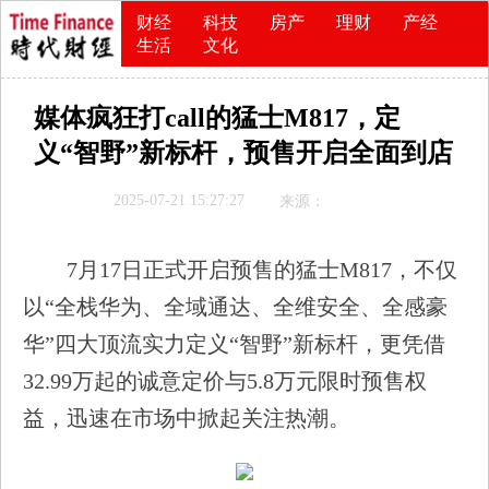
财经
科技
房产
理财
产经
生活
文化
媒体疯狂打call的猛士M817，定
义“智野”新标杆，预售开启全面到店
2025-07-21 15:27:27
来源：
7月17日正式开启预售的猛士M817，不仅
以“全栈华为、全域通达、全维安全、全感豪
华”四大顶流实力定义“智野”新标杆，更凭借
32.99万起的诚意定价与5.8万元限时预售权
益，迅速在市场中掀起关注热潮。