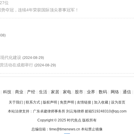
27位
中强势夺冠，连续4年荣获国际顶尖赛事冠军！
-08)
式现代化建设
(2024-08-29)
令营活动在成都举行
(2024-08-29)
|
科技
|
商业
|
产经
|
生活
|
家居
|
家电
|
股市
|
业界
|
数码
|
网络
|
通信
|
关于我们
|
联系方式
|
版权声明
|
免责声明
|
友情链接
|
加入收藏
|
设为首页
本站法律支持：广东卓建律师事务所 刘云海律师 邮箱519248310@qq.com
Copyright © 2025 时代焦点 版权所有
总编信箱：time@timenews.cn 本站禁止镜像