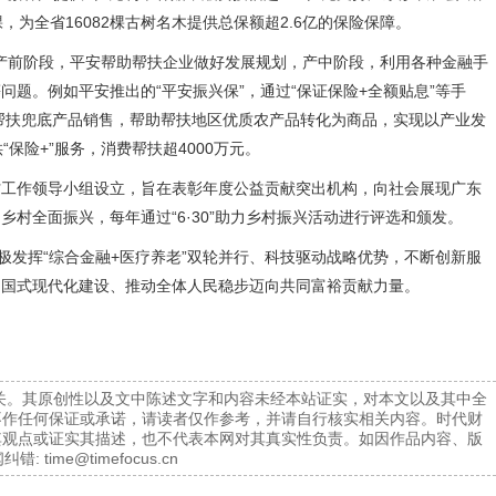
为全省16082棵古树名木提供总保额超2.6亿的保险保障。
产前阶段，平安帮助帮扶企业做好发展规划，产中阶段，利用各种金融手
题。例如平安推出的“平安振兴保”，通过“保证保险+全额贴息”等手
帮扶兜底产品销售，帮助帮扶地区优质农产品转化为商品，实现以产业发
保险+”服务，消费帮扶超4000万元。
作领导小组设立，旨在表彰年度公益贡献突出机构，向社会展现广东
村全面振兴，每年通过“6·30”助力乡村振兴活动进行评选和颁发。
发挥“综合金融+医疗养老”双轮并行、科技驱动战略优势，不断创新服
中国式现代化建设、推动全体人民稳步迈向共同富裕贡献力量。
关。其原创性以及文中陈述文字和内容未经本站证实，对本文以及其中全
不作任何保证或承诺，请读者仅作参考，并请自行核实相关内容。时代财
其观点或证实其描述，也不代表本网对其真实性负责。如因作品内容、版
纠错:
time@timefocus.cn