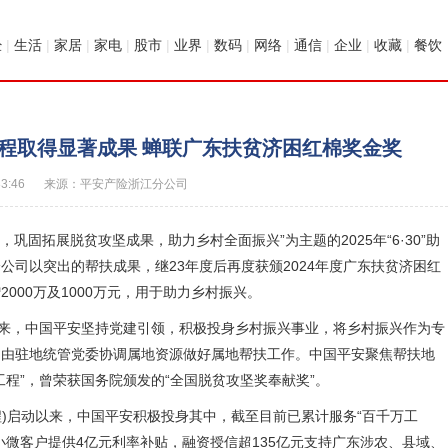
经
|
生活
|
家居
|
家电
|
股市
|
业界
|
数码
|
网络
|
通信
|
企业
|
收藏
|
餐饮
工程取得显著成果 蝉联广东扶贫济困红棉奖金奖
33:46
来源：平安产险浙江分公司
巩固拓展脱贫攻坚成果，助力乡村全面振兴”为主题的2025年“6·30”助
司以突出的帮扶成果，继23年度后再度获颁2024年度广东扶贫济困红
000万及1000万元，用于助力乡村振兴。
来，中国平安坚持党建引领，积极投身乡村振兴事业，将乡村振兴作为专
，由驻地统管党委协调属地资源做好属地帮扶工作。中国平安聚焦帮扶地
程”，曾荣获国务院颁发的“全国脱贫攻坚奖奉献奖”。
)启动以来，中国平安积极投身其中，截至目前已累计服务“百千万工
惠小微客户提供4亿元利率补贴，融资授信超135亿元支持广东涉农、县域、