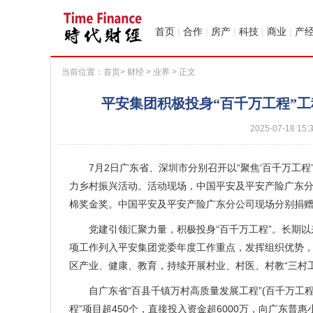
首页
|
合作
|
房产
|
科技
|
商业
|
产
当前位置：
首页
>
财经
>
业界
> 正文
平安集团积极投身“百千万工程”
2025-07-18 15:
7月2日广东省、深圳市分别召开以“聚焦‘百千万工程’，
力乡村振兴活动。活动现场，中国平安及平安产险广东分公
棉奖金奖。中国平安及平安产险广东分公司现场分别捐赠2
党建引领汇聚力量，积极投身“百千万工程”。长期以
项工作列入平安集团党委年度工作重点，发挥组织优势
区产业、健康、教育，持续开展村业、村医、村教“三村工
自广东省“百县千镇万村高质量发展工程”(百千万工程
程”项目超450个，直接投入资金超6000万，向广东普