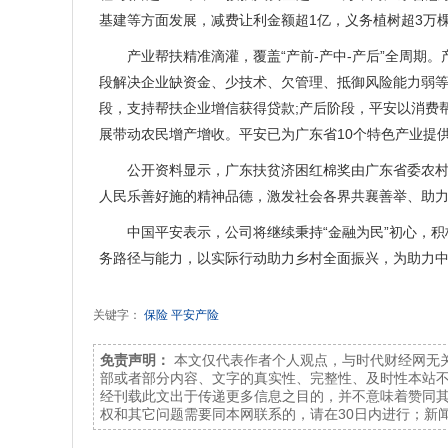
基建等方面发展，减费让利金额超1亿，义务植树超3万棵，
产业帮扶精准滴灌，覆盖“产前-产中-产后”全周期。
段解决企业缺资金、少技术、欠管理、抵御风险能力弱等问
段，支持帮扶企业增信获得贷款;产后阶段，平安以消费
展带动农民增产增收。平安已为广东省10个特色产业提供“
公开资料显示，广东扶贫济困红棉奖由广东省委农村工
人民乐善好施的精神品德，激发社会各界共襄善举、助力乡
中国平安表示，公司将继续秉持“金融为民”初心，积极
务路径与能力，以实际行动助力乡村全面振兴，为助力
关键字：
保险
平安产险
免责声明：
本文仅代表作者个人观点，与时代财经网无
部或者部分内容、文字的真实性、完整性、及时性本站
经刊载此文出于传递更多信息之目的，并不意味着赞同
权和其它问题需要同本网联系的，请在30日内进行；新闻