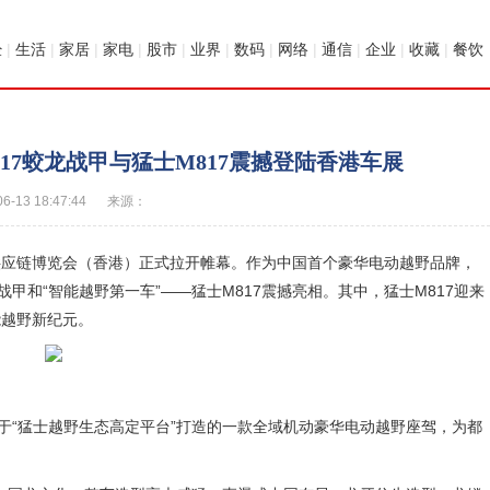
经
|
生活
|
家居
|
家电
|
股市
|
业界
|
数码
|
网络
|
通信
|
企业
|
收藏
|
餐饮
17蛟龙战甲与猛士M817震撼登陆香港车展
06-13 18:47:44
来源：
及供应链博览会（香港）正式拉开帷幕。作为中国首个豪华电动越野品牌，
甲和“智能越野第一车”——猛士M817震撼亮相。其中，猛士M817迎来
能越野新纪元。
于“猛士越野生态高定平台”打造的一款全域机动豪华电动越野座驾，为都