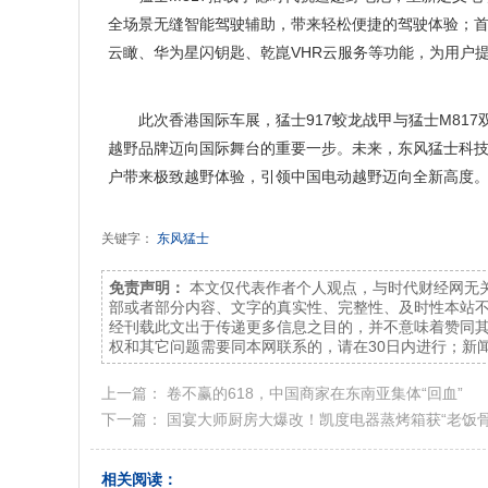
全场景无缝智能驾驶辅助，带来轻松便捷的驾驶体验；首
云瞰、华为星闪钥匙、乾崑VHR云服务等功能，为用户
此次香港国际车展，猛士917蛟龙战甲与猛士M81
越野品牌迈向国际舞台的重要一步。未来，东风猛士科技
户带来极致越野体验，引领中国电动越野迈向全新高度
关键字：
东风猛士
免责声明：
本文仅代表作者个人观点，与时代财经网无
部或者部分内容、文字的真实性、完整性、及时性本站
经刊载此文出于传递更多信息之目的，并不意味着赞同
权和其它问题需要同本网联系的，请在30日内进行；新闻
上一篇：
卷不赢的618，中国商家在东南亚集体“回血”
下一篇：
国宴大师厨房大爆改！凯度电器蒸烤箱获“老饭
相关阅读：