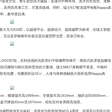
与中国龙文化，整车造型高大威猛；直瀑式中网布局、龙牙仿生造型、龙鳞
采用高亮漆工艺，尽显高级感。同时，猛士917蛟龙战甲标配Nappa真
材料，豪华度拉满。
最大马力816匹，以超级平台、超级动力、超级越野为标准，在猛士智能
能，无论是穿梭都市街巷还是征服荒野戈壁，皆游刃有余。
-LOGO灯组，在科技感的光影变幻中暗藏野性锋芒；两段式机罩犹如狮首
段式腰线勾勒出肌肉贲张的力量感。猛士M817座舱横平竖直、中轴对
软包包覆，包覆面积达32㎡，人体与座椅接触面大面积选用Nappa真
8mm，螺簧版车高1899mm、空簧版车高1919mm，轴距达到3005mm，
可降低45mm至1874mm，轻松应对各类限高场景。
动越野电池安全标杆；首搭华为乾崑智驾ADS 4系统，实现车位到车位的