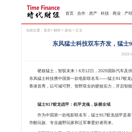
首页
|
合作
|
房产
|
科技
|
商业
|
产
当前位置：
首页
>
财经
>
滚动
> 正文
东风猛士科技双车齐发，猛士9
2025-
硬核猛士，智驭未来！6月12日，2025国际汽车
东风猛士科技携中国第一款电影联名车——猛士917蛟龙战
香港首秀，以可城可野、智野双全的硬核实力，开启智
猛士917蛟龙战甲：机甲龙魂，纵横全域
作为中国第一款电影联名车，猛士917蛟龙战甲是基
市酷玩族、专业越野玩家和泛军事爱好者而来。