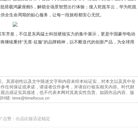
批搭载鸿蒙座舱5，解锁全场景智慧出行体验；接入乾崑车云，华为乾崑
提供全生命周期的贴心服务，让每一段旅程都安心无忧。
7双车齐发，不仅是东风猛士科技硬核实力的集中展示，更是中国豪华电动
将继续秉持“无畏·征服”的品牌精神，以不断迭代的创新产品，为全球用
。
关。其原创性以及文中陈述文字和内容未经本站证实，对本文以及其中全
不作任何保证或承诺，请读者仅作参考，并请自行核实相关内容。时代财
其观点或证实其描述，也不代表本网对其真实性负责。如因作品内容、版
纠错:
time@timefocus.cn
骨”点赞：出品比饭店还稳定