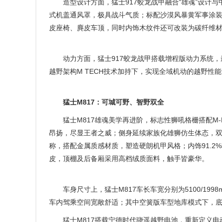
造型设计方面，猛士917蛟龙战甲融合“雄魂”设计
式机盖通风罩，极具战斗气质；标配沙漠风暴黄军事涂装，
皮座椅、麂皮车顶，同时内饰木纹件还可改装为碳纤维
动力方面，猛士917蛟龙战甲搭载增程版动力系统，
越野架构M TECH技术加持下，实现全域机动的越野性
猛士M817：可城可野、智野双全
猛士M817雄魂美学再进阶，标志性狮吼格栅搭配M
昂扬，尽显王者之威；侧身延续家族化雄狮仿生体态，双
称，搭配金属质感材质，塑造硬朗机甲风格；内饰91.2%
皮，顶棚及后备厢采用高档绒质面料，触手皆豪华。
车身尺寸上，猛士M817车长车宽分别为5100/199
车内驾乘空间宽敞舒适；其中空簧版车型地库模式下，底盘
猛士M817搭载宁德时代骁遥越野电池，重新定义电