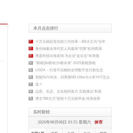
本月点击排行
十万元捐款背后的三代传承：BB大王为“当年
奥伦纳素全球代言人刘嘉玲“空降”杭州西湖
博彦科技出海咨询 为企业“走出去”布局领
“新能源•新动力•新未来” 2025新能源电
USDA ：打造可信赖的全球数字支付新生态
智能SUV对决，问界新M5 Ultra与小米YU7怎么
选？
品质、生态、文化协同发力 五粮液以“和美
博主“BB大王”捐资十万元助学金 传承祖辈
实时财经