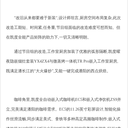
“改旧从来都要难于新装“,设计师坦言,厨房空间布局复杂,此次
改造工期短、时间紧,任务重,节目组面临的改造难度可想而知。但
在凯度全能产品矩阵的助力下,一切又清晰明朗。
通过节目组的改造,工作室厨房加装了优雅的弧形隔断,凯度曜
夜隐嵌烟灶套装YX4ZX4与微蒸烤一体机TR Pro嵌入工作室厨房,
既满足潘长江的“大火爆炒”,又能一键完成潘阳的西点烘焙。
咖啡角里,凯度全自动嵌入式咖啡机EC5和嵌入式净饮机ZS9并
立,完美满足潘阳的咖啡需求。EC5的11.26英寸彩屏设计,智能化操
作丝滑流畅,同步满足美式、拿铁等多种高定高频咖啡制作;嵌入式