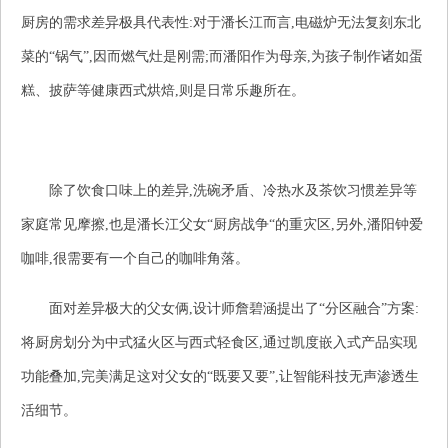
厨房的需求差异极具代表性:对于潘长江而言,电磁炉无法复刻东北
菜的“锅气”,因而燃气灶是刚需;而潘阳作为母亲,为孩子制作诸如蛋
糕、披萨等健康西式烘焙,则是日常乐趣所在。
除了饮食口味上的差异,洗碗矛盾、冷热水及茶饮习惯差异等
家庭常见摩擦,也是潘长江父女“厨房战争“的重灾区,另外,潘阳钟爱
咖啡,很需要有一个自己的咖啡角落。
面对差异极大的父女俩,设计师詹碧涵提出了“分区融合”方案:
将厨房划分为中式猛火区与西式轻食区,通过凯度嵌入式产品实现
功能叠加,完美满足这对父女的“既要又要”,让智能科技无声渗透生
活细节。