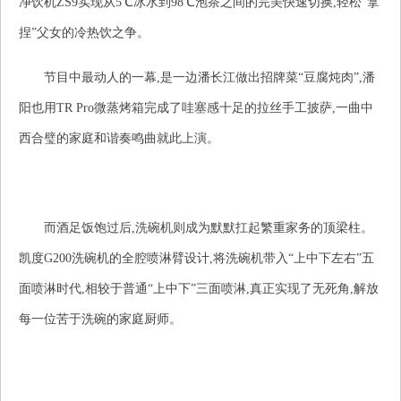
净饮机ZS9实现从5℃冰水到98℃泡茶之间的完美快速切换,轻松“拿
捏”父女的冷热饮之争。
节目中最动人的一幕,是一边潘长江做出招牌菜“豆腐炖肉”,潘
阳也用TR Pro微蒸烤箱完成了哇塞感十足的拉丝手工披萨,一曲中
西合璧的家庭和谐奏鸣曲就此上演。
而酒足饭饱过后,洗碗机则成为默默扛起繁重家务的顶梁柱。
凯度G200洗碗机的全腔喷淋臂设计,将洗碗机带入“上中下左右”五
面喷淋时代,相较于普通“上中下”三面喷淋,真正实现了无死角,解放
每一位苦于洗碗的家庭厨师。