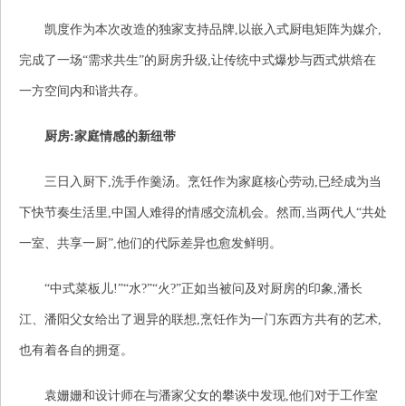
凯度作为本次改造的独家支持品牌,以嵌入式厨电矩阵为媒介,
完成了一场“需求共生”的厨房升级,让传统中式爆炒与西式烘焙在
一方空间内和谐共存。
厨房:家庭情感的新纽带
三日入厨下,洗手作羹汤。烹饪作为家庭核心劳动,已经成为当
下快节奏生活里,中国人难得的情感交流机会。然而,当两代人“共处
一室、共享一厨”,他们的代际差异也愈发鲜明。
“中式菜板儿!”“水?”“火?”正如当被问及对厨房的印象,潘长
江、潘阳父女给出了迥异的联想,烹饪作为一门东西方共有的艺术,
也有着各自的拥趸。
袁姗姗和设计师在与潘家父女的攀谈中发现,他们对于工作室