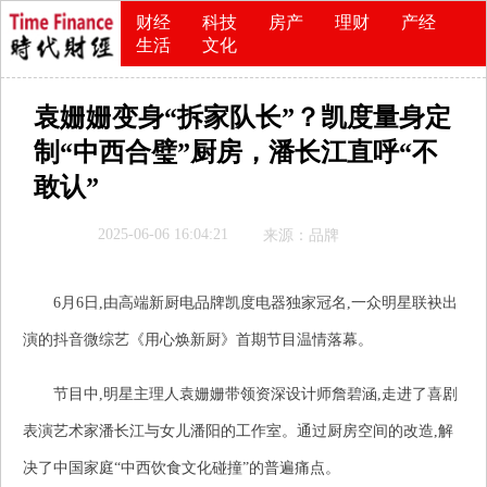
财经
科技
房产
理财
产经
生活
文化
袁姗姗变身“拆家队长”？凯度量身定
制“中西合璧”厨房，潘长江直呼“不
敢认”
2025-06-06 16:04:21
来源：品牌
6月6日,由高端新厨电品牌凯度电器独家冠名,一众明星联袂出
演的抖音微综艺《用心焕新厨》首期节目温情落幕。
节目中,明星主理人袁姗姗带领资深设计师詹碧涵,走进了喜剧
表演艺术家潘长江与女儿潘阳的工作室。通过厨房空间的改造,解
决了中国家庭“中西饮食文化碰撞”的普遍痛点。