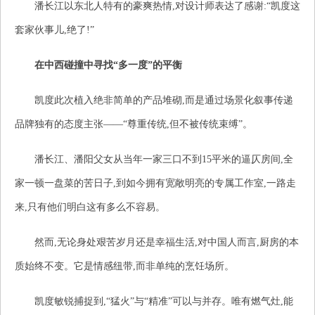
潘长江以东北人特有的豪爽热情,对设计师表达了感谢:“凯度这
套家伙事⼉,绝了!”
在中西碰撞中寻找“多一度”的平衡
凯度此次植入绝非简单的产品堆砌,而是通过场景化叙事传递
品牌独有的态度主张——“尊重传统,但不被传统束缚”。
潘长江、潘阳父女从当年一家三口不到15平米的逼仄房间,全
家一顿一盘菜的苦日子,到如今拥有宽敞明亮的专属工作室,一路走
来,只有他们明白这有多么不容易。
然而,无论身处艰苦岁月还是幸福生活,对中国人而言,厨房的本
质始终不变。它是情感纽带,而非单纯的烹饪场所。
凯度敏锐捕捉到,“猛火”与“精准”可以与并存。唯有燃气灶,能