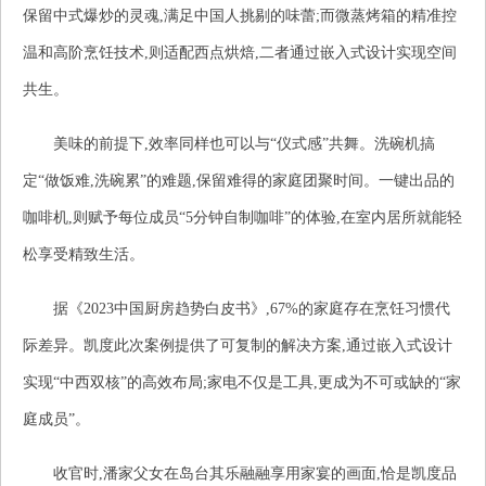
保留中式爆炒的灵魂,满足中国人挑剔的味蕾;而微蒸烤箱的精准控
温和高阶烹饪技术,则适配西点烘焙,二者通过嵌入式设计实现空间
共生。
美味的前提下,效率同样也可以与“仪式感”共舞。洗碗机搞
定“做饭难,洗碗累”的难题,保留难得的家庭团聚时间。一键出品的
咖啡机,则赋予每位成员“5分钟自制咖啡”的体验,在室内居所就能轻
松享受精致生活。
据《2023中国厨房趋势白皮书》,67%的家庭存在烹饪习惯代
际差异。凯度此次案例提供了可复制的解决方案,通过嵌入式设计
实现“中西双核”的高效布局;家电不仅是工具,更成为不可或缺的“家
庭成员”。
收官时,潘家父女在岛台其乐融融享用家宴的画面,恰是凯度品