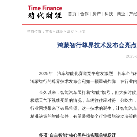
首页
|
合作
|
房产
|
科技
|
商业
|
产
当前位置：
首页
>
财经
>
滚动
> 正文
鸿蒙智行尊界技术发布会亮点
2025-
2025年，汽车智能化赛道竞争愈发激烈，各车企
鸿蒙智行的尊界技术发布会宛如一颗重磅炸弹，在行业
长久以来，智能汽车虽打着“智能”旗号，但大多时
极端天气下视线受阻的情况，车辆往往应对得十分吃力，
行业困境带来了破局希望。这一技术的诞生，让智能汽
精准决策的智能伙伴，有望带领整个行业摆脱被动决策
多项“自主智能”核心黑科技实现关键跃迁