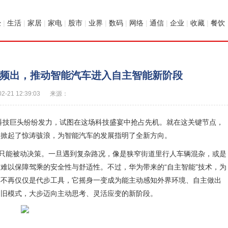
经
|
生活
|
家居
|
家电
|
股市
|
业界
|
数码
|
网络
|
通信
|
企业
|
收藏
|
餐饮
频出，推动智能汽车进入自主智能新阶段
02-21 12:39:03
来源：
与科技巨头纷纷发力，试图在这场科技盛宴中抢占先机。就在这关键节点，
内掀起了惊涛骇浪，为智能汽车的发展指明了全新方向。
候只能被动决策。一旦遇到复杂路况，像是狭窄街道里行人车辆混杂，或是
难以保障驾乘的安全性与舒适性。不过，华为带来的“自主智能”技术，为
车不再仅仅是代步工具，它摇身一变成为能主动感知外界环境、自主做出
的旧模式，大步迈向主动思考、灵活应变的新阶段。