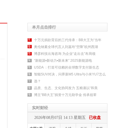
本月点击排行
十万元捐款背后的三代传承：BB大王为“当年
奥伦纳素全球代言人刘嘉玲“空降”杭州西湖
博彦科技出海咨询 为企业“走出去”布局领
“新能源•新动力•新未来” 2025新能源电
USDA ：打造可信赖的全球数字支付新生态
智能SUV对决，问界新M5 Ultra与小米YU7怎么
选？
品质、生态、文化协同发力 五粮液以“和美
博主“BB大王”捐资十万元助学金 传承祖辈
实时财经