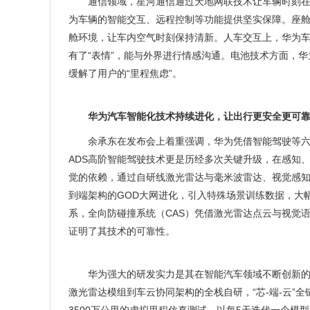
通信领域，星河通信通过天地网联技术让车辆时刻
为车辆的智能交互、远程控制等功能提供坚实保障。座舱系
舱环境，让车内空气时刻保持清新。人车交互上，华为车
有了“表情”，能与外界进行情感沟通。电池技术方面，华
缓解了用户的“里程焦虑”。
华为汽车智能化技术持续进化，让出行更安全更可
余承东在发布会上着重强调，华为凭借智能驾驶等六
ADS高阶智能驾驶技术更是历经多次关键升级，在感知
觉的依赖，通过自研线激光雷达与毫米波雷达、视觉感
到端架构的GOD大网进化，引入特殊场景训练数据，大幅
系，全向防碰撞系统（CAS）凭借激光雷达点云与视觉语
证明了其技术的可靠性。
华为强大的研发实力是其在智能汽车领域不断创新的
激光雷达模组到车云协同架构的全栈自研，“芯-端-云”