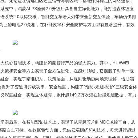
在线。无论是在偏远山区还是信号薄弱区域，都能保持稳定的网络连接，
统中，鸿蒙ALPS座舱2.0升级后具备自主净化能力，能打造森林级座
语系统2.0取得突破，智能交互车语大灯带来全新交互体验，车辆仿佛拥
为巨鲸电池2.0亮相，在补能效率和安全防护等方面都有显著提升，有效
靠
大核心智能技术，构建起鸿蒙智行产品的强大实力。其中，HUAWEI
、决策和安全等方面实现了全方位进化。在感知领域，它摆脱了对单一视
知融合，实现了精准识别。决策层面，从规则驱动迈向场景理解，借助端
提升了变道博弈成功率。安全维度，构建了“预防-规避-防护”三级安全体
义深度融合，实现立体避障，累计超149.2万次潜在碰撞规避数据，有力
坚实后盾。在智能驾驶技术上，实现了从昇腾芯片到MDC域控平台，从
全链路自主可控。在数据驱动方面，凭借云端训练和AI技术，每天进行超过