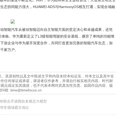
模型版本的速度不断进化。同时，华为始终将安全放在首位，天使座主动安全
同能力强大，HUAWEI ADS与HarmonyOS相互打通，实现全域融
推动智能汽车从被动智能迈向自主智能方面的坚定决心和卓越成果，还凭
阶体验。华为重新定义了L3级智能驾驶的安全基线，摒弃了单纯的功能堆
上下游企业与华为展开深度合作，共同打造更加完善的智能汽车生态，加
进千家万户。
关。其原创性以及文中陈述文字和内容未经本站证实，对本文以及其中全
不作任何保证或承诺，请读者仅作参考，并请自行核实相关内容。时代财
其观点或证实其描述，也不代表本网对其真实性负责。如因作品内容、版
纠错:
time@timefocus.cn
布联合开源两款多模态大模型
豪华车领域霸主地位