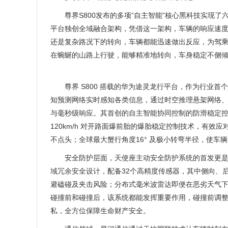
尊界S800发布的多项“自主智能”核心黑科技实现
平台独创全域融合架构，凭借这一架构，车辆的响应速
还是复杂路况下的转向，车辆都能迅速做出反应，为驾
在蜿蜒的山路上行驶，能够精准地转向，车身稳定不侧
尊界 S800 搭载的华为途灵龙行平台，作为行业
知预测网络实时感知各类信息，通过时空推理悬架网络
与毫秒级响应。其首创的自主智能协同控制的防滑稳定
120km/h 对开路面爆前胎的爆胎稳定控制技术，有
不点头；全球最大蟹行角度16° 及极小转弯半径，使
安全防护层面，天使座主动安全防护系统的首发更
域冗余安全设计，配备32个高精度传感器，其中侧向、
避磕碰及夹击风险；分布式毫米波雷达即便在恶劣天气
碰撞前和碰撞后，该系统都能发挥重要作用，碰撞前调
私，全方位保障生命财产安全。