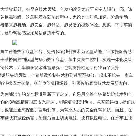
了六大关键跃迁。在平台技术领域，首发的途灵龙行平台令人眼前一亮。该
度达到毫秒级。这意味着在驾驶过程中，无论是面对急加速、紧急制动，
乘者带来超机动、超安全、超舒适、超灵活的极致体验。想象一下，车辆
倾，这种驾驶感受无疑是前所未有的。
首个自主智能数字底盘平台，凭借多项独创技术为底盘赋能。它依托融合感
、全维协同控制模型与华为数字底盘引擎中央集中控制，实现一体化决策
控制技术，让车辆在复杂冰雪路况下也能保持稳定；行业首个支持
效应对爆胎失稳风险；全向舒适控制技术做到过弯不侧倾、起步不抬头、刹车
车辆能轻松应对窄路、窄车位等极限场景，引领智能底盘技术发展新方向。
是为智能汽车的安全标准重新下了定义。它采用全维全链路防护技术和全
后向的3颗高精度固态激光雷达，能够精准识别负向、悬空障碍物，提前规
下，也能远距离探测并自动刹停，为驾乘人员的安全保驾护航。而且，在
整车辆状态减轻伤害，碰撞后自主切换电源、拨打救援电话、保护车主隐