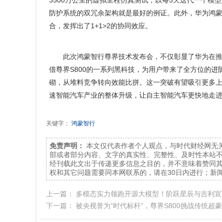
3500万公里的虚拟里程仿真测试，以每5天迭代一个
防护系统的双冗余架构就是最好的例证。此外，华为鸿蒙生态协
合，发挥出了1+1>2的协同效应。
此次鸿蒙智行尊界技术发布会，不仅彰显了华为在
借尊界S800的一系列黑科技，为用户带来了全方位的进
砌，从堆料竞争转向效能比拼。这一突破有望吸引更多
速智能汽车产业的整体升级，让自主智能汽车更快地走
关键字：
鸿蒙智行
免责声明：
本文仅代表作者个人观点，与时代财经网无
部或者部分内容、文字的真实性、完整性、及时性本站
经刊载此文出于传递更多信息之目的，并不意味着赞同
权和其它问题需要同本网联系的，请在30日内进行；新闻
上一篇：
多模态实力领跑开源大模型！阶跃星辰与吉利宣
下一篇：
被央视誉为“时代标杆”，尊界S800挑战传统超