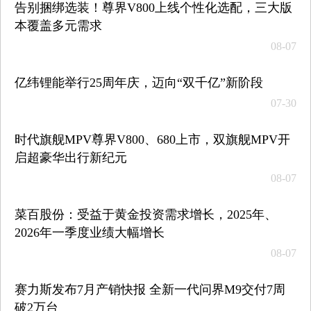
告别捆绑选装！尊界V800上线个性化选配，三大版
本覆盖多元需求
08-07
亿纬锂能举行25周年庆，迈向“双千亿”新阶段
07-30
时代旗舰MPV尊界V800、680上市，双旗舰MPV开
启超豪华出行新纪元
08-07
菜百股份：受益于黄金投资需求增长，2025年、
2026年一季度业绩大幅增长
08-07
赛力斯发布7月产销快报 全新一代问界M9交付7周
破2万台