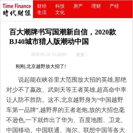
财经
科技
房产
理财
产经
生活
文化
百大潮牌书写国潮新自信，2020款
BJ40城市猎人版潮动中国
2020-05-20 15:29:01
来源：
刚刚,北京越野放大招了!
说起能在峡谷里大范围放大招的英雄,那绝
对少不了嬴政、武则天等王者英雄,超高命中率
让人防不胜防。这不,北京越野身为“中国越野
车第一品牌”,越野界的王者老炮,放的大招也毫
不逊色,一下就炸出了华为、百度地图、卫龙、
中国移动、中国联通、海尔、联想中国等各大