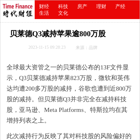
财经
科技
房产
理财
产经
生活
文化
贝莱德Q3减持苹果逾800万股
2023-11-15 09:28:23
来源：品牌
全球最大资管之一的贝莱德公布的13F文件显
示，Q3贝莱德减持苹果823万股，微软和英伟
达均遭200多万股的减持，谷歌也遭到近800万
股的减持。但贝莱德Q3并非完全在减持科技
股，亚马逊、Meta Platforms、特斯拉均在其
增持列表之上。
此次减持行为反映了其对科技股的风险偏好的